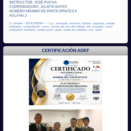
INSTRUCTOR: JOSÉ PUCHA
COORDINADORA: JULIETA GOYES
NÚMERO MÁXIMO DE PARTICIPANTES:6
AULA No.2
By
Amatic
•
EN ESPERA
•
• Tags:
acesoria
,
archivos
,
básica
,
carpetas
,
celular
,
celulares
,
computación
,
curso
,
cursos de uso del celular
,
del
,
ecuador
,
excel
,
instructivo celulares
,
power point
,
quito
,
todas las edades
,
uso
,
word
CERTIFICACIÓN ADEF