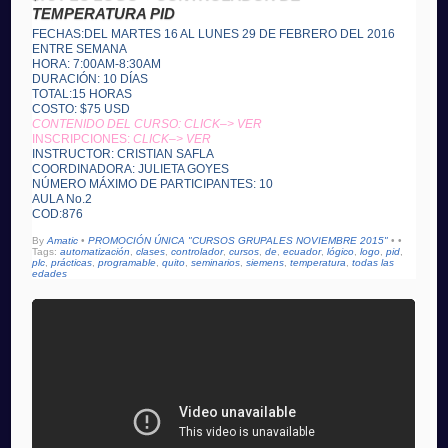
TEMPERATURA PID
FECHAS:DEL MARTES 16 AL LUNES 29 DE FEBRERO DEL 2016
ENTRE SEMANA
HORA: 7:00AM-8:30AM
DURACIÓN: 10 DÍAS
TOTAL:15 HORAS
COSTO: $75 USD
CONTENIDO DEL CURSO: CLICK–> VER
INSCRIPCIONES:
CLICK–> VER
INSTRUCTOR: CRISTIAN SAFLA
COORDINADORA: JULIETA GOYES
NÚMERO MÁXIMO DE PARTICIPANTES: 10
AULA No.2
COD:876
By
Amatic
•
PROMOCIÓN ÚNICA "CURSOS GRUPALES NOVIEMBRE 2015"
•
•
Tags:
automatización
,
clases
,
controlador
,
cursos
,
de
,
ecuador
,
lógico
,
logo
,
pid
,
plc
,
prácticas
,
programable
,
quito
,
seminarios
,
siemens
,
temperatura
,
todas las
edades