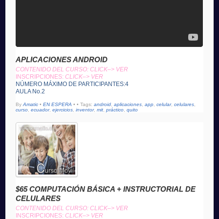
APLICACIONES ANDROID
CONTENIDO DEL CURSO: CLICK–> VER
INSCRIPCIONES:
CLICK–> VER
NÚMERO MÁXIMO DE PARTICIPANTES:4
AULA No.2
By
Amatic
•
EN ESPERA
•
• Tags:
android
,
aplicaciones
,
app
,
celular
,
celulares
,
curso
,
ecuador
,
ejercicios
,
inventor
,
mit
,
práctico
,
quito
$65 COMPUTACIÓN BÁSICA + INSTRUCTORIAL DE
CELULARES
CONTENIDO DEL CURSO: CLICK–> VER
INSCRIPCIONES:
CLICK–> VER