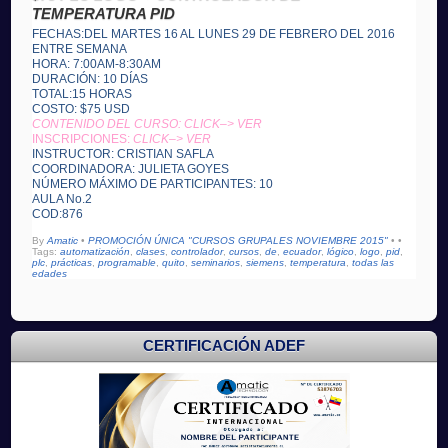
TEMPERATURA PID
FECHAS:DEL MARTES 16 AL LUNES 29 DE FEBRERO DEL 2016
ENTRE SEMANA
HORA: 7:00AM-8:30AM
DURACIÓN: 10 DÍAS
TOTAL:15 HORAS
COSTO: $75 USD
CONTENIDO DEL CURSO: CLICK–> VER
INSCRIPCIONES:
CLICK–> VER
INSTRUCTOR: CRISTIAN SAFLA
COORDINADORA: JULIETA GOYES
NÚMERO MÁXIMO DE PARTICIPANTES: 10
AULA No.2
COD:876
By
Amatic
•
PROMOCIÓN ÚNICA "CURSOS GRUPALES NOVIEMBRE 2015"
•
•
Tags:
automatización
,
clases
,
controlador
,
cursos
,
de
,
ecuador
,
lógico
,
logo
,
pid
,
plc
,
prácticas
,
programable
,
quito
,
seminarios
,
siemens
,
temperatura
,
todas las
edades
CERTIFICACIÓN ADEF