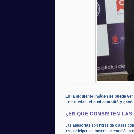
En la siguiente imágen se puede ver 
de ruedas, el cual compitió y ganó
¿EN QUE CONSISTEN LAS
Las
asesorías
son horas de clases cont
los participantes buscan orientación par