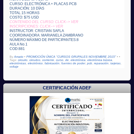
CURSO: ELECTRÓNICA + PLACAS PCB
DURACIÓN: 10 DÍAS
TOTAL:15 HORAS
COSTO: $75 USD
CONTENIDO DEL CURSO: CLICK–> VER
INSCRIPCIONES:
CLICK–> VER
INSTRUCTOR: CRISTIAN SAFLA
COORDINADORA: MARIANELA ZAMBRANO
NÚMERO MÁXIMO DE PARTICIPANTES:8
AULA No.1
COD:881
By
Amatic
•
PROMOCIÓN ÚNICA "CURSOS GRUPALES NOVIEMBRE 2015"
•
•
Tags:
circuito
,
circuitos
,
corriente
,
curso
,
de
,
electrónica
,
electrónica básica
,
electrónicas
,
electrónico
,
fabricación
,
fuentes de poder
,
pcb
,
reparación
,
tarjetas
,
voltaje
CERTIFICACIÓN ADEF