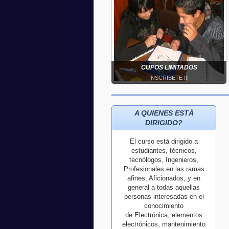
CUPOS LIMITADOS
INSCRIBETE !!!
A QUIENES ESTÁ
DIRIGIDO?
El curso está dirigido a
estudiantes, técnicos,
tecnólogos, Ingenieros,
Profesionales en las ramas
afines, Aficionados, y en
general a todas aquellas
personas interesadas en el
conocimiento
de Electrónica, elementos
electrónicos, mantenimiento