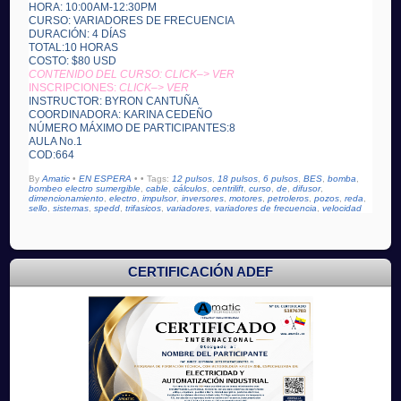
HORA: 10:00AM-12:30PM
CURSO: VARIADORES DE FRECUENCIA
DURACIÓN: 4 DÍAS
TOTAL:10 HORAS
COSTO: $80 USD
CONTENIDO DEL CURSO: CLICK–> VER
INSCRIPCIONES:
CLICK–> VER
INSTRUCTOR: BYRON CANTUÑA
COORDINADORA: KARINA CEDEÑO
NÚMERO MÁXIMO DE PARTICIPANTES:8
AULA No.1
COD:664
By
Amatic
•
EN ESPERA
•
• Tags:
12 pulsos
,
18 pulsos
,
6 pulsos
,
BES
,
bomba
,
bombeo electro sumergible
,
cable
,
cálculos
,
centrilift
,
curso
,
de
,
difusor
,
dimencionamiento
,
electro
,
impulsor
,
inversores
,
motores
,
petroleros
,
pozos
,
reda
,
sello
,
sistemas
,
spedd
,
trifasicos
,
variadores
,
variadores de frecuencia
,
velocidad
CERTIFICACIÓN ADEF