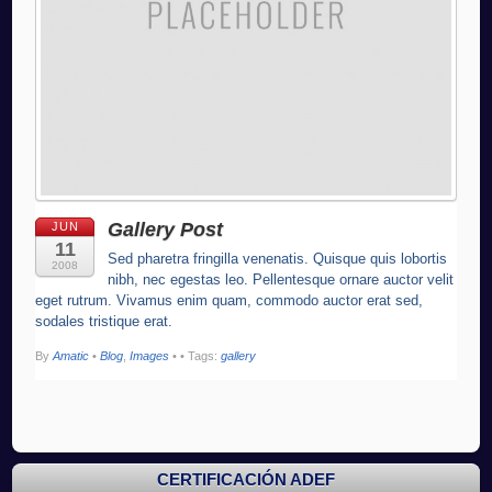
Gallery Post
JUN
11
Sed pharetra fringilla venenatis. Quisque quis lobortis
2008
nibh, nec egestas leo. Pellentesque ornare auctor velit
eget rutrum. Vivamus enim quam, commodo auctor erat sed,
sodales tristique erat.
By
Amatic
•
Blog
,
Images
•
• Tags:
gallery
CERTIFICACIÓN ADEF