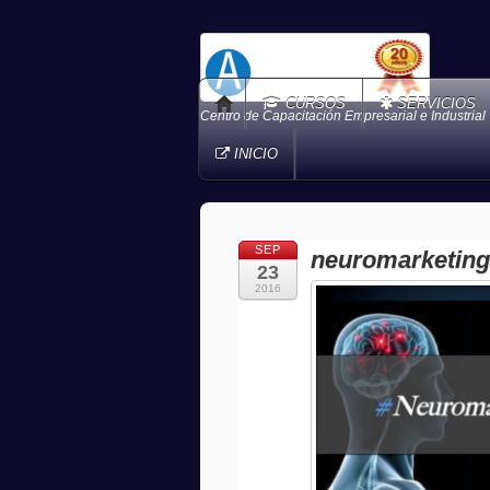
CURSOS
SERVICIOS
Centro de Capacitación Empresarial e Industrial
INICIO
SEP
neuromarketin
23
2016