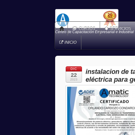
CURSOS
SERVICIOS
Centro de Capacitación Empresarial e Industrial
INICIO
DIC
instalacion de t
22
eléctrica para 
2023