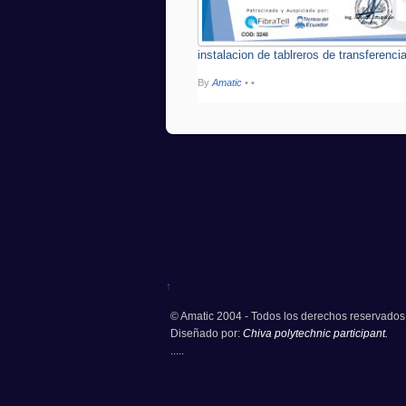
instalacion de tablreros de transferenci
By
Amatic
•
•
↑
© Amatic 2004 - Todos los derechos reservados
Diseñado por:
Chiva polytechnic participant.
.....