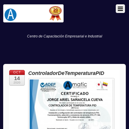
Centro de Capacitación Empresarial e Industrial
ControladorDeTemperaturaPID
OCT
14
2020