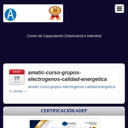
Centro de Capacitación Empresarial e Industrial
amatic-curso-grupos-
MAR
29
electrogenos-calidad-energetica
2017
amatic-curso-grupos-electrogenos-calidad-energetica
By
Amatic
•
•
CERTIFICACIÓN ADEF