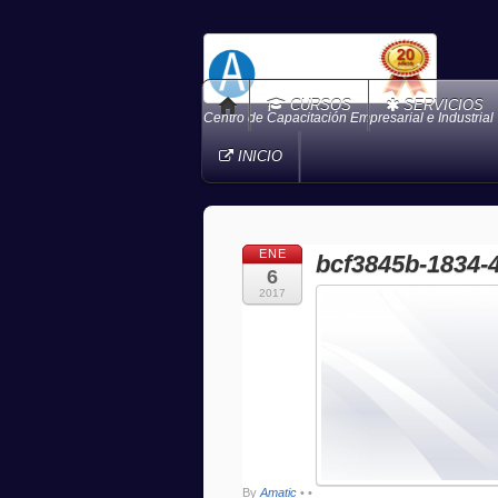
CURSOS
SERVICIOS
Centro de Capacitación Empresarial e Industrial
INICIO
ENE
bcf3845b-1834-
6
2017
By
Amatic
•
•