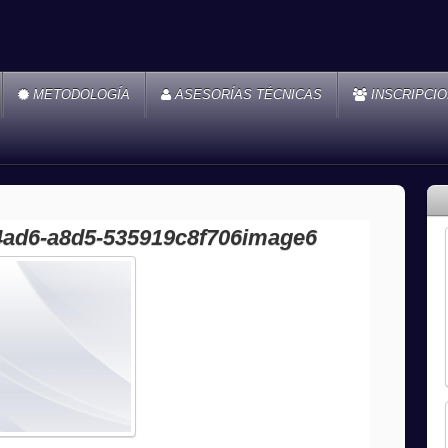
METODOLOGÍA
ASESORÍAS TÉCNICAS
INSCRIPCI
4ad6-a8d5-535919c8f706image6