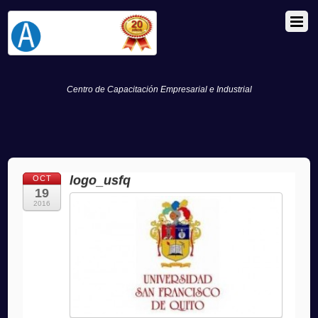
Centro de Capacitación Empresarial e Industrial
logo_usfq
OCT
19
2016