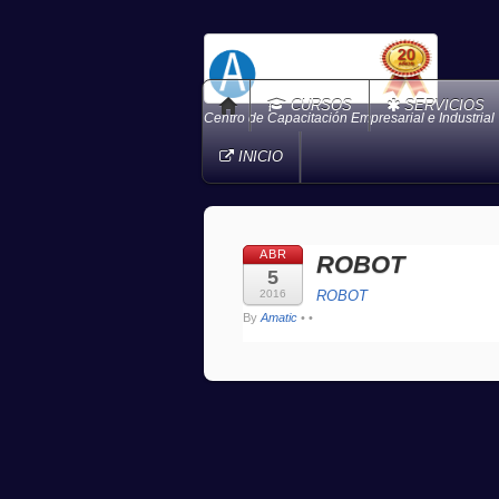
CURSOS
SERVICIOS
Centro de Capacitación Empresarial e Industrial
INICIO
ABR
ROBOT
5
2016
ROBOT
By
Amatic
•
•