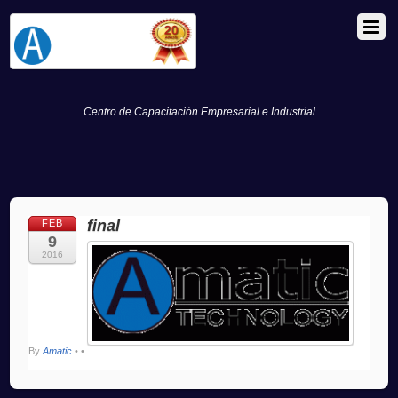
Centro de Capacitación Empresarial e Industrial
final
FEB
9
2016
By
Amatic
•
•