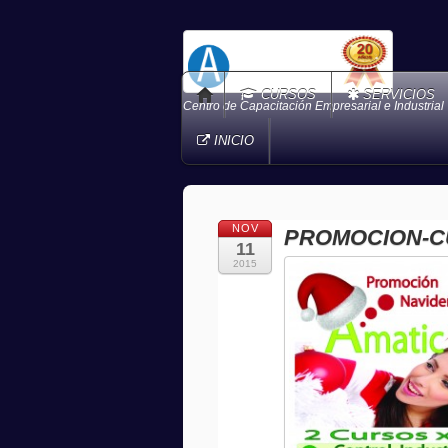
CURSOS
SERVICIOS
Centro de Capacitación Empresarial e Industrial
INICIO
NOV
PROMOCION-C
11
2015