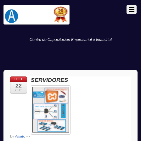
Centro de Capacitación Empresarial e Industrial
SERVIDORES
OCT
22
2015
By
Amatic
•
•