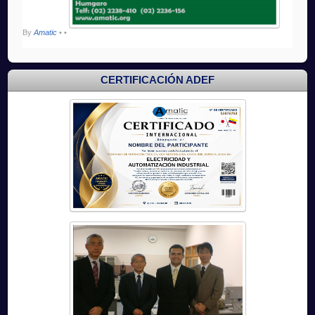
By
Amatic
•
•
CERTIFICACIÓN ADEF