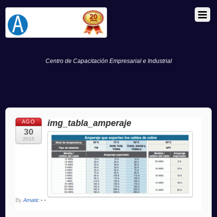
Centro de Capacitación Empresarial e Industrial
img_tabla_amperaje
AGO
30
2015
By
Amatic
•
•