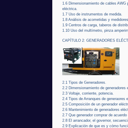
1.6 Dimensionamiento de cables AWG par
eléctrica.
1.7 Uso de instrumentos de medida.
1.8 Análisis de acometidas y medidores
1.9 Centros de carga, taberos de distri
1.10 Uso del multímetro, pinza amperimet
CAPÍTULO 2: GENERADORES ELÉC
2.1 Tipos de Generadores.
2.2 Dimensionamiento de generadores e
2.3 Voltaje, corriente, potencia.
2.4 Tipos de Arranques de generaores e
2.5 Composición de un generador eléctr
2.6 Mantenimiento de generadores eléct
2.7 Que generador comprar de acuerdo 
2.8 El arrancador, el governor, secuenc
2.9 Explicación de que es y cómo funci