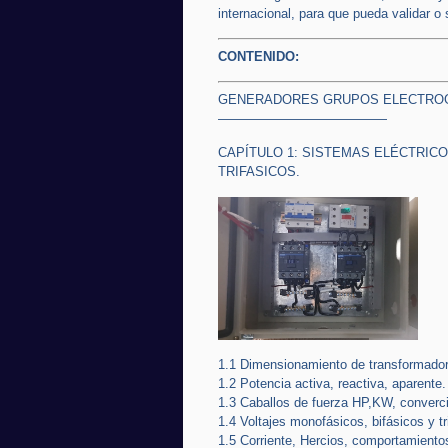
internacional, para que pueda validar o s
CONTENIDO:
GENERADORES GRUPOS ELECTROG
—————————————
CAPÍTULO 1: SISTEMAS ELÉCTRICO
TRIFASICOS.
1.1 Dimensionamiento de transformador
1.2 Potencia activa, reactiva, aparente.
1.3 Caballos de fuerza HP,KW, converci
1.4 Voltajes monofásicos, bifásicos y tr
1.5 Corriente, Hercios, comportamiento