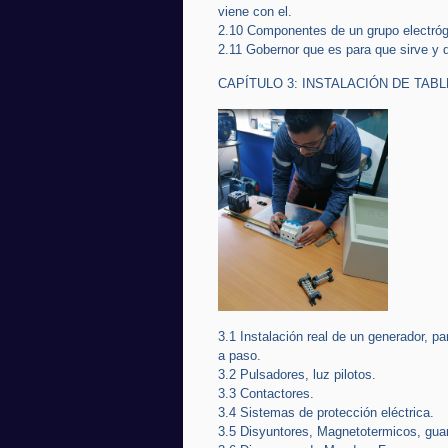
viene con el.
2.10 Componentes de un grupo electró
2.11 Gobernor que es para que sirve y 
CAPÍTULO 3: INSTALACIÓN DE TA
3.1 Instalación real de un generador, pa
a paso.
3.2 Pulsadores, luz pilotos.
3.3 Contactores.
3.4 Sistemas de protección eléctrica.
3.5 Disyuntores, Magnetotermicos, guar