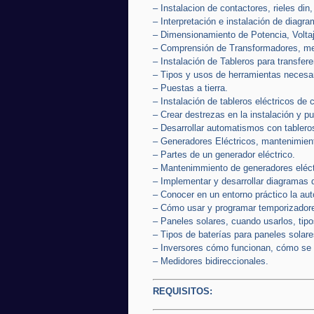
– Instalacion de contactores, rieles din,
– Interpretación e instalación de diagr
– Dimensionamiento de Potencia, Volta
– Comprensión de Transformadores, medi
– Instalación de Tableros para transfere
– Tipos y usos de herramientas necesar
– Puestas a tierra.
– Instalación de tableros eléctricos de c
– Crear destrezas en la instalación y p
– Desarrollar automatismos con tableros
– Generadores Eléctricos, mantenimient
– Partes de un generador eléctrico.
– Mantenimmiento de generadores eléct
– Implementar y desarrollar diagramas 
– Conocer en un entorno práctico la a
– Cómo usar y programar temporizadores
– Paneles solares, cuando usarlos, tipo
– Tipos de baterías para paneles solare
– Inversores cómo funcionan, cómo se in
– Medidores bidireccionales.
REQUISITOS: