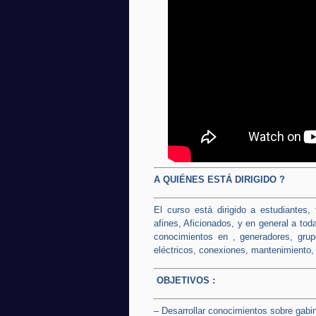
A QUIÉNES ESTÁ DIRIGIDO ?
El curso está dirigido a estudiantes,
afines, Aficionados, y en general a to
conocimientos en , generadores, grupo
eléctricos, conexiones, mantenimiento,
OBJETIVOS :
– Desarrollar conocimientos sobre gab