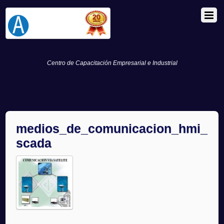
Centro de Capacitación Empresarial e Industrial
medios_de_comunicacion_hmi_
scada