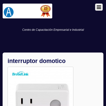
Centro de Capacitación Empresarial e Industrial
interruptor domotico