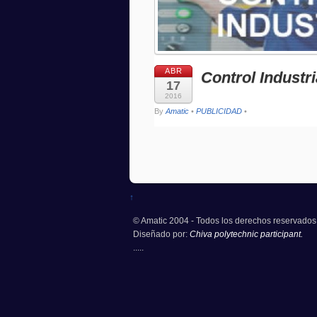
ABR
Control Industr
17
2016
By
Amatic
•
PUBLICIDAD
•
↑
© Amatic 2004 - Todos los derechos reservados
Diseñado por:
Chiva polytechnic participant.
.....