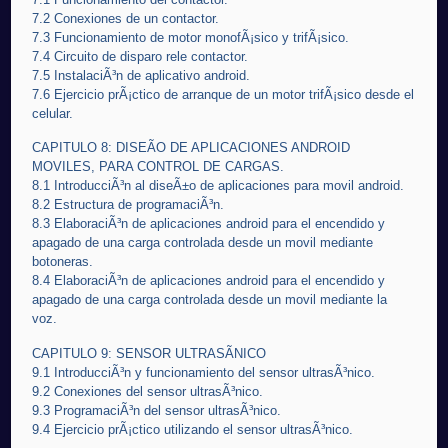
7.2 Conexiones de un contactor.
7.3 Funcionamiento de motor monofÃ¡sico y trifÃ¡sico.
7.4 Circuito de disparo rele contactor.
7.5 InstalaciÃ³n de aplicativo android.
7.6 Ejercicio prÃ¡ctico de arranque de un motor trifÃ¡sico desde el
celular.
CAPITULO 8: DISEÃO DE APLICACIONES ANDROID
MOVILES, PARA CONTROL DE CARGAS.
8.1 IntroducciÃ³n al diseÃ±o de aplicaciones para movil android.
8.2 Estructura de programaciÃ³n.
8.3 ElaboraciÃ³n de aplicaciones android para el encendido y
apagado de una carga controlada desde un movil mediante
botoneras.
8.4 ElaboraciÃ³n de aplicaciones android para el encendido y
apagado de una carga controlada desde un movil mediante la
voz.
CAPITULO 9: SENSOR ULTRASÃNICO
9.1 IntroducciÃ³n y funcionamiento del sensor ultrasÃ³nico.
9.2 Conexiones del sensor ultrasÃ³nico.
9.3 ProgramaciÃ³n del sensor ultrasÃ³nico.
9.4 Ejercicio prÃ¡ctico utilizando el sensor ultrasÃ³nico.