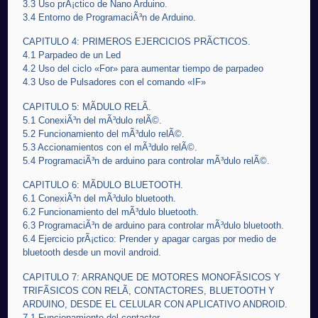
3.3 Uso prÃ¡ctico de Nano Arduino.
3.4 Entorno de ProgramaciÃ³n de Arduino.
CAPITULO 4: PRIMEROS EJERCICIOS PRÃCTICOS.
4.1 Parpadeo de un Led
4.2 Uso del ciclo «For» para aumentar tiempo de parpadeo
4.3 Uso de Pulsadores con el comando «IF»
CAPITULO 5: MÃDULO RELÃ.
5.1 ConexiÃ³n del mÃ³dulo relÃ©.
5.2 Funcionamiento del mÃ³dulo relÃ©.
5.3 Accionamientos con el mÃ³dulo relÃ©.
5.4 ProgramaciÃ³n de arduino para controlar mÃ³dulo relÃ©.
CAPITULO 6: MÃDULO BLUETOOTH.
6.1 ConexiÃ³n del mÃ³dulo bluetooth.
6.2 Funcionamiento del mÃ³dulo bluetooth.
6.3 ProgramaciÃ³n de arduino para controlar mÃ³dulo bluetooth.
6.4 Ejercicio prÃ¡ctico: Prender y apagar cargas por medio de
bluetooth desde un movil android.
CAPITULO 7: ARRANQUE DE MOTORES MONOFÃSICOS Y
TRIFÃSICOS CON RELÃ, CONTACTORES, BLUETOOTH Y
ARDUINO, DESDE EL CELULAR CON APLICATIVO ANDROID.
7.1 Funcionamiento del contactor.