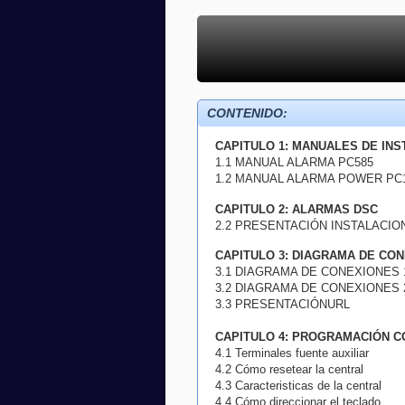
CONTENIDO:
CAPITULO 1: MANUALES DE IN
1.1 MANUAL ALARMA PC585
1.2 MANUAL ALARMA POWER PC1
CAPITULO 2: ALARMAS DSC
2.2 PRESENTACIÓN INSTALACI
CAPITULO 3: DIAGRAMA DE CO
3.1 DIAGRAMA DE CONEXIONES 
3.2 DIAGRAMA DE CONEXIONES 
3.3 PRESENTACIÓNURL
CAPITULO 4: PROGRAMACIÓN C
4.1 Terminales fuente auxiliar
4.2 Cómo resetear la central
4.3 Caracteristicas de la central
4.4 Cómo direccionar el teclado