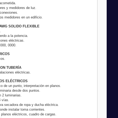
 acometida.
res y medidores de luz.
 conexiones.
os medidores en un edificio.
 AWG SOLIDO FLEXIBLE
.
erdo a la potencia.
iones eléctricas.
 000, 0000.
RICOS
cos.
CON TUBERÍA
alaciones eléctricas.
NOS ELÉCTRICOS
ico de un punto, interpretación en planos.
uminaria desde dos puntos.
 2 luminarias.
4 vías.
ara secadora de ropa y ducha eléctrica.
nde instalar toma corrientes.
e planos eléctricos, cuadro de cargas.