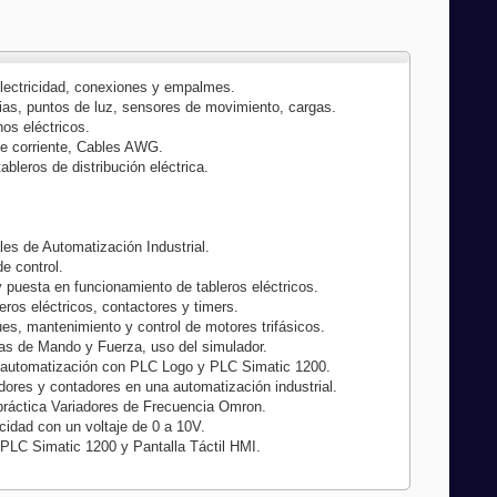
Electricidad, conexiones y empalmes.
arias, puntos de luz, sensores de movimiento, cargas.
nos eléctricos.
je corriente, Cables AWG.
ableros de distribución eléctrica.
les de Automatización Industrial.
de control.
y puesta en funcionamiento de tableros eléctricos.
eros eléctricos, contactores y timers.
ues, mantenimiento y control de motores trifásicos.
mas de Mando y Fuerza, uso del simulador.
a automatización con PLC Logo y PLC Simatic 1200.
ores y contadores en una automatización industrial.
práctica Variadores de Frecuencia Omron.
cidad con un voltaje de 0 a 10V.
 PLC Simatic 1200 y Pantalla Táctil HMI.