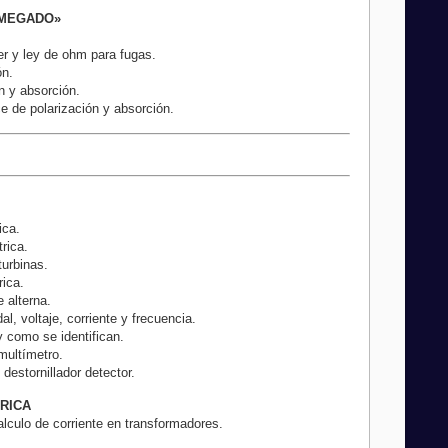
«MEGADO»
er y ley de ohm para fugas.
ón.
ón y absorción.
e de polarización y absorción.
ica.
rica.
turbinas.
rica.
e alterna.
l, voltaje, corriente y frecuencia.
y como se identifican.
multímetro.
destornillador detector.
TRICA
alculo de corriente en transformadores.