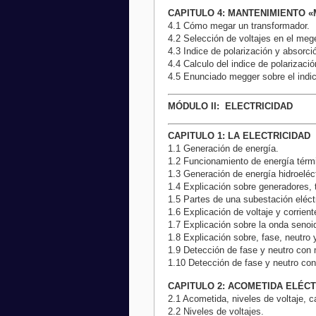
CAPITULO 4: MANTENIMIENTO 
4.1 Cómo megar un transformador.
4.2 Selección de voltajes en el meg
4.3 Indice de polarización y absorci
4.4 Calculo del indice de polarizaci
4.5 Enunciado megger sobre el indic
MÓDULO
II: ELECTRICIDAD
CAPITULO 1: LA ELECTRICIDAD
1.1 Generación de energía.
1.2 Funcionamiento de energía térm
1.3 Generación de energía hidroeléct
1.4 Explicación sobre generadores, 
1.5 Partes de una subestación eléct
1.6 Explicación de voltaje y corrient
1.7 Explicación sobre la onda senoida
1.8 Explicación sobre, fase, neutro 
1.9 Detección de fase y neutro con 
1.10 Detección de fase y neutro con 
CAPITULO 2: ACOMETIDA ELÉC
2.1 Acometida, niveles de voltaje, c
2.2 Niveles de voltajes.