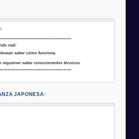
o.
***********************************************
ndo real:
 desean saber cómo funciona.
o requieren saber conocimientos técnicos.
***********************************************
ANZA JAPONESA:
.