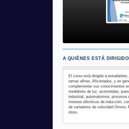
A QUIÉNES ESTÁ DIRIGIDO
El curso está dirigido a estudiantes
ramas afines, Aficionados, y en gene
complementar sus conocimientos en , 
medidores de luz, acometidas, puesta
industrial, automatismos, procesos
motores eléctricos de inducción, cor
de variadores de velocidad Omron, 
otros.