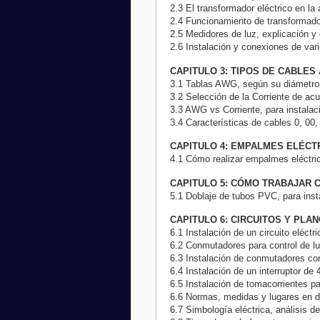
2.3 El transformador eléctrico en la
2.4 Funcionamiento de transformado
2.5 Medidores de luz, explicación y
2.6 Instalación y conexiones de vari
CAPITULO 3: TIPOS DE CABLES
3.1 Tablas AWG, según su diámetro
3.2 Selección de la Corriente de acu
3.3 AWG vs Corriente, para instalac
3.4 Características de cables 0, 00,
CAPITULO 4: EMPALMES ELÉCT
4.1 Cómo realizar empalmes eléctri
CAPITULO 5: CÓMO TRABAJAR 
5.1 Doblaje de tubos PVC, para inst
CAPITULO 6: CIRCUITOS Y PLA
6.1 Instalación de un circuito eléctr
6.2 Conmutadores para control de l
6.3 Instalación de conmutadores con
6.4 Instalación de un interruptor de 
6.5 Instalación de tomacorrientes p
6.6 Normas, medidas y lugares en do
6.7 Simbología eléctrica, análisis d